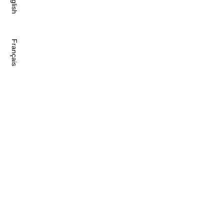
English
JUNY /
A month of pride !...
Read More
Français