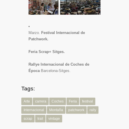
Marzo.
Festival Internacional de
Patchwork.
Feria Scrap+ Sitges.
Rallye Internacional de Coches de
Época
Barcelona-Sitges.
Tags:
Arte
carrera
Coches
Feria
festival
Internacional
Montaña
patchwork
rally
scrap
trail
vintage