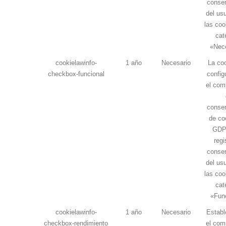
consen
del us
las coo
cat
«Nece
cookielawinfo-
1 año
Necesario
La coo
checkbox-funcional
config
el com
consen
de co
GDP
regi
consen
del us
las coo
cat
«Func
cookielawinfo-
1 año
Necesario
Establ
checkbox-rendimiento
el com