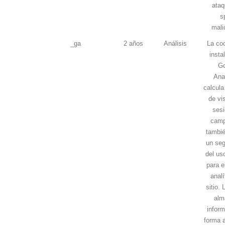
ataq
s
mali
_ga
2 años
Análisis
La coo
insta
Go
Ana
calcula
de vi
sesi
camp
tambié
un seg
del uso
para e
analí
sitio.
alm
inform
forma 