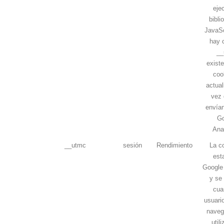
eje
bibli
JavaSc
hay 
__
exist
coo
actual
vez 
envían
Go
Ana
__utmc
sesión
Rendimiento
La c
est
Google 
y se
cua
usuario
naveg
util