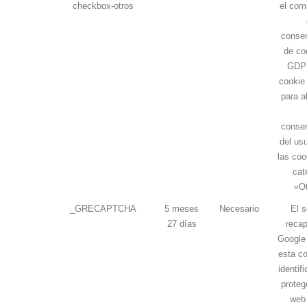
checkbox-otros
el com
consen
de co
GDPR
cookie 
para a
consen
del us
las coo
cat
«Ot
_GRECAPTCHA
5 meses
Necesario
El s
27 días
recap
Google 
esta co
identif
protege
web 