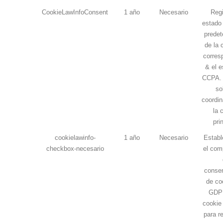
CookieLawInfoConsent
1 año
Necesario
Regi
estado 
predet
de la 
corres
& el e
CCPA. 
so
coordin
la 
pri
cookielawinfo-
1 año
Necesario
Establ
checkbox-necesario
el com
consen
de co
GDPR
cookie 
para re