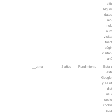
sit
Alguno
datos
rec
incl
núm
visit
fuen
pági
visita
anó
__utma
2 años
Rendimiento
Esta 
est
Google 
y se ut
dis
usua
sesio
cookie
cua