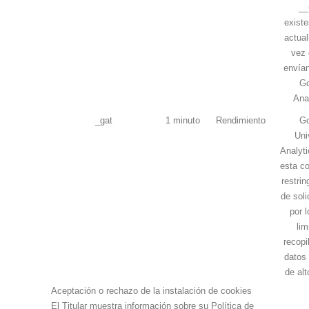
__
existe
actual
vez 
envían
Go
Ana
_gat
1 minuto
Rendimiento
Go
Uni
Analyti
esta co
restrin
de soli
por l
lim
recopi
datos 
de alt
Aceptación o rechazo de la instalación de cookies
El Titular muestra información sobre su Política de