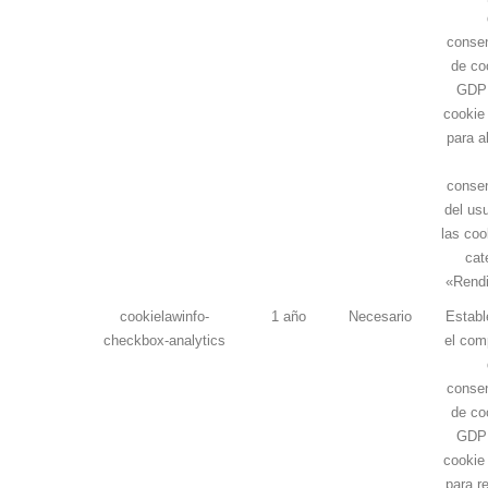
consen
de co
GDPR
cookie 
para a
consen
del us
las coo
cat
«Rendi
cookielawinfo-
1 año
Necesario
Establ
checkbox-analytics
el com
consen
de co
GDPR
cookie 
para re