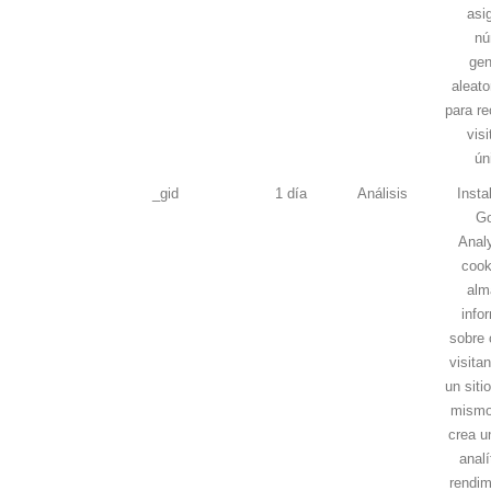
asi
nú
gen
aleato
para re
vis
ún
_gid
1 día
Análisis
Insta
Go
Analy
cook
alm
info
sobre 
visita
un siti
mismo
crea u
analí
rendim