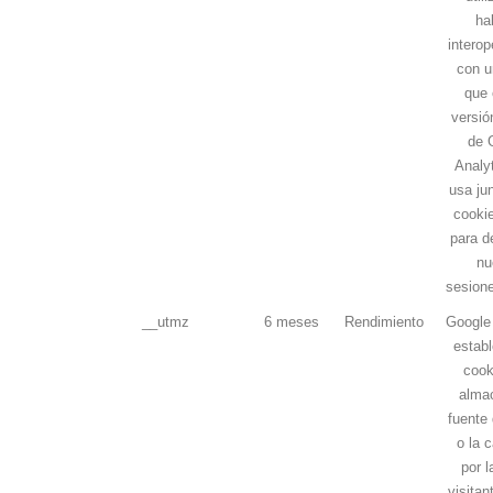
hab
interop
con u
que 
versió
de 
Analy
usa ju
cooki
para d
nu
sesione
__utmz
6 meses
Rendimiento
Google 
establ
cook
almac
fuente 
o la 
por l
visitan