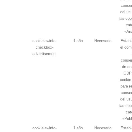
consen
del us
las coo
cat
«Aná
cookielawinfo-
1 año
Necesario
Establ
checkbox-
el com
advertisement
consen
de co
GDPR
cookie 
para re
consen
del us
las coo
cat
«Publ
cookielawinfo-
1 año
Necesario
Establ