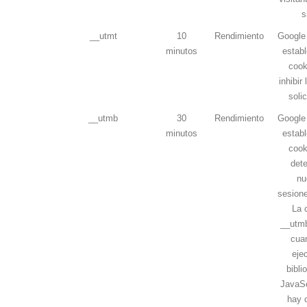
s
__utmt
10
Rendimiento
Google 
minutos
establ
cook
inhibir
soli
__utmb
30
Rendimiento
Google 
minutos
establ
cook
dete
nu
sesione
La 
__utmb
cua
eje
bibli
JavaSc
hay 