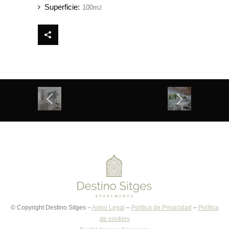
Superficie:
100m
2
©
Copyright Destino Sitges –
Aviso Legal
–
Política de Privacidad
–
Política
de cookies