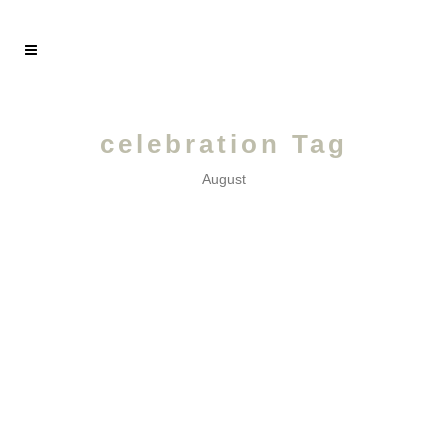
celebration Tag
August
AOÛT /
Un mois de célébrations!...